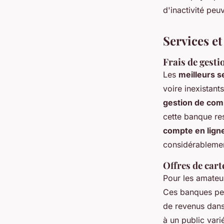
d'inactivité peu
Services e
Frais de gest
Les
meilleurs s
voire inexistan
gestion de comp
cette banque re
compte en lign
considérablemen
Offres de cart
Pour les amateu
Ces banques per
de revenus dans
à un public vari