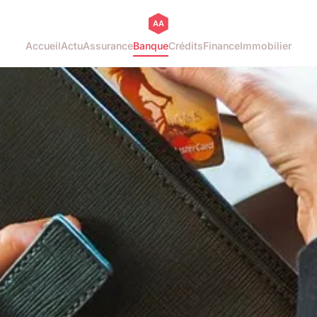
Accueil
Actu
Assurance
Banque
Crédits
Finance
Immobilier