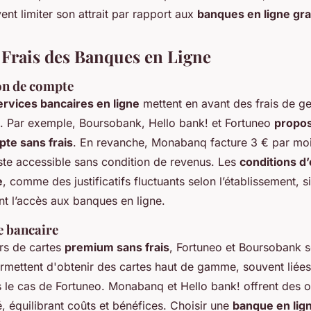
vent limiter son attrait par rapport aux
banques en ligne gra
t Frais des Banques en Ligne
ion de compte
ervices bancaires en ligne
mettent en avant des frais de ges
ts. Par exemple, Boursobank, Hello bank! et Fortuneo
propo
te sans frais
. En revanche, Monabanq facture 3 € par moi
ste accessible sans condition de revenus. Les
conditions d
e
, comme des justificatifs fluctuants selon l’établissement, s
t l’accès aux banques en ligne.
e bancaire
rs de cartes
premium sans frais
, Fortuneo et Boursobank s
mettent d'obtenir des cartes haut de gamme, souvent liées 
 le cas de Fortuneo. Monabanq et Hello bank! offrent des 
é, équilibrant coûts et bénéfices. Choisir une
banque en lign