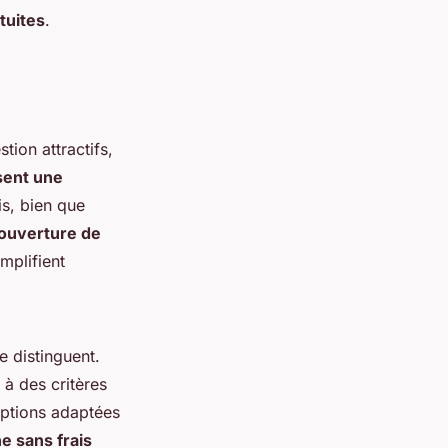
tuites
.
tion attractifs,
sent une
s, bien que
’ouverture de
implifient
e distinguent.
à des critères
options adaptées
e sans frais