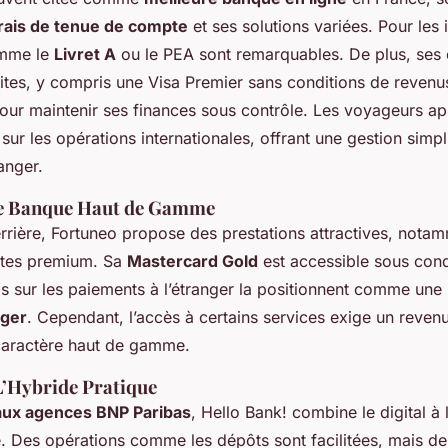
frais de tenue de compte
et ses solutions variées. Pour les 
omme le
Livret A
ou le PEA sont remarquables. De plus, ses o
ites, y compris une Visa Premier sans conditions de revenus
our maintenir ses finances sous contrôle. Les voyageurs ap
s sur les opérations internationales, offrant une gestion simpl
anger.
ne Banque Haut de Gamme
rrière, Fortuneo propose des prestations attractives, nota
rtes premium. Sa
Mastercard Gold
est accessible sous cond
ls sur les paiements à l’étranger la positionnent comme une
ager
. Cependant, l’accès à certains services exige un reven
caractère haut de gamme.
 L’Hybride Pratique
aux agences BNP Paribas
, Hello Bank! combine le digital à l
. Des opérations comme les dépôts sont facilitées, mais des