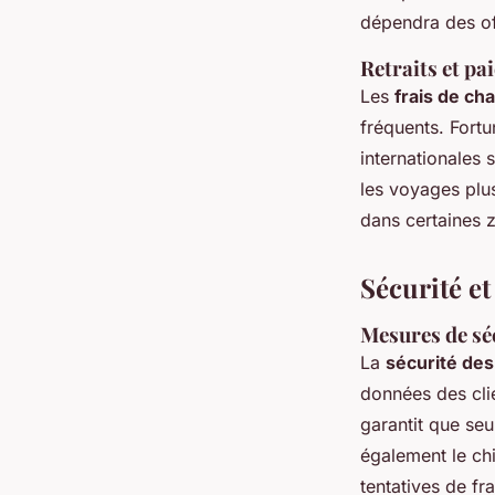
dépendra des off
Retraits et pa
Les
frais de ch
fréquents. Fort
internationales
les voyages plu
dans certaines zo
Sécurité e
Mesures de sé
La
sécurité des
données des clie
garantit que se
également le chi
tentatives de fr