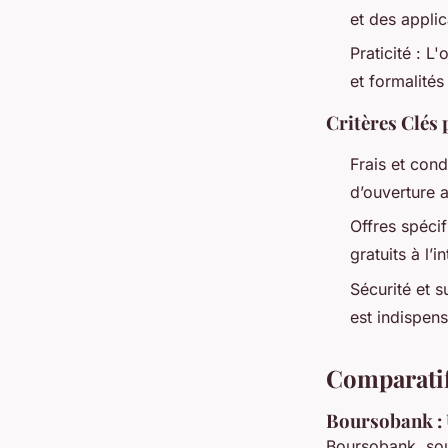
et des applic
Praticité : L
et formalité
Critères Clés
Frais et cond
d’ouverture 
Offres spéci
gratuits à l’i
Sécurité et s
est indispen
Comparatif
Boursobank :
Boursobank, so