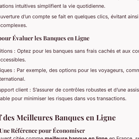
ations intuitives simplifient la vie quotidienne.
'ouverture d’un compte se fait en quelques clics, évitant ain
s complexes.
 pour Évaluer les Banques en Ligne
itions : Optez pour les banques sans frais cachés et aux co
accessibles.
fiques : Par exemple, des options pour les voyageurs, comm
nternational.
upport client : S’assurer de contrôles robustes et d’une assi
sable pour minimiser les risques dans vos transactions.
 des Meilleures Banques en Ligne
 Une Référence pour Économiser
uvent citée comme
meilleure banque en ligne
en France, sé