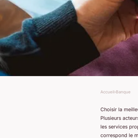
Accueil
›
Banque
BANQUE
Découvrez la meille
Choisir la meil
Plusieurs acteur
ligne pour vos beso
les services pro
correspond le mi