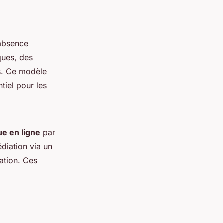
'absence
ques, des
ts. Ce modèle
tiel pour les
e en ligne
par
diation via un
ation. Ces