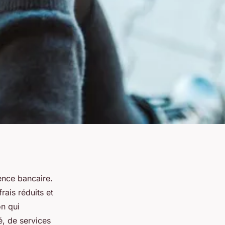
ence bancaire.
rais réduits et
on qui
é, de services