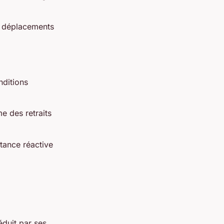
si déplacements
nditions
e des retraits
stance réactive
duit par ses