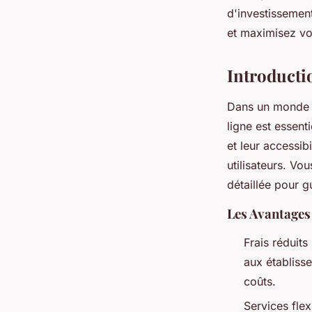
d'investissement
Rayan
•
6 mai 2025
•
4 min de lecture
et maximisez vot
Introducti
Dans un monde où
ligne est essent
et leur accessib
utilisateurs. Vo
détaillée pour g
Les Avantages
Frais réduit
aux établisse
coûts.
Services fle