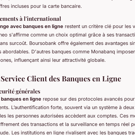
res incluses pour la carte bancaire.
iements à l'international
ange avec banques en ligne
restent un critère clé pour les
uneo s'affirme comme un choix optimal grâce à ses transact
 sans surcoût. Boursobank offre également des avantages sim
s abordables. D'autres banques comme Monabanq imposent 
nes, influençant ainsi leur attractivité globale.
t Service Client des Banques en Ligne
curité générales
 banques en ligne
repose sur des protocoles avancés pour 
nts. L’authentification forte, souvent via un système à deux
ules les personnes autorisées accèdent aux comptes. Ces me
ffrement des transactions et la surveillance en temps réel p
aude. Les institutions en ligne rivalisent avec les banques tra