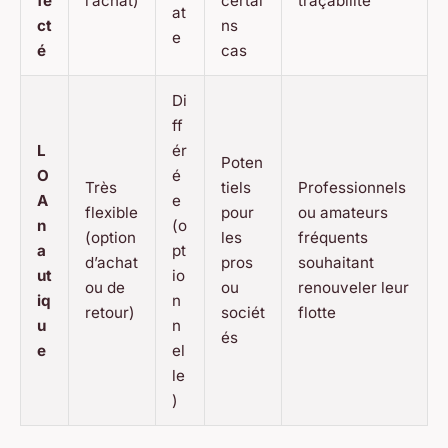
fe
l’achat)
certai
traçabilité
at
ct
ns
e
é
cas
Di
ff
L
ér
Poten
O
é
Très
tiels
Professionnels
A
e
flexible
pour
ou amateurs
n
(o
(option
les
fréquents
a
pt
d’achat
pros
souhaitant
ut
io
ou de
ou
renouveler leur
iq
n
retour)
sociét
flotte
u
n
és
e
el
le
)