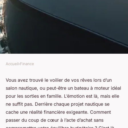
Accueil
›
Finance
FINANCE
Financement de projet
Vous avez trouvé le voilier de vos rêves lors d’un
salon nautique, ou peut-être un bateau à moteur idéal
nautique : guide sur les crédits
pour les sorties en famille. L’émotion est là, mais elle
bateau
ne suffit pas. Derrière chaque projet nautique se
cache une réalité financière exigeante. Comment
Imran
•
08/04/2026 16:19
•
12 min de lecture
passer du coup de cœur à l’acte d’achat sans