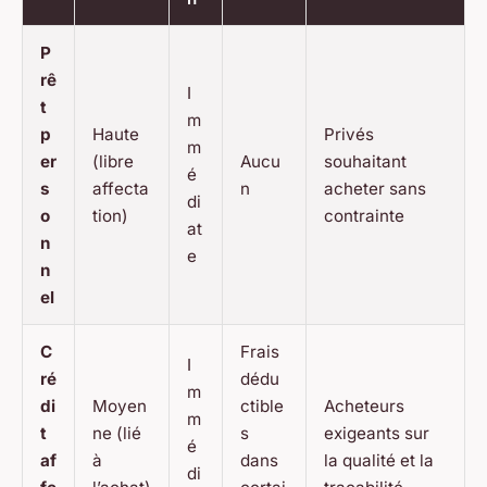
P
rê
I
t
m
p
Haute
Privés
m
er
(libre
Aucu
souhaitant
é
s
affecta
n
acheter sans
di
o
tion)
contrainte
at
n
e
n
el
C
Frais
I
ré
dédu
m
di
Moyen
ctible
Acheteurs
m
t
ne (lié
s
exigeants sur
é
af
à
dans
la qualité et la
di