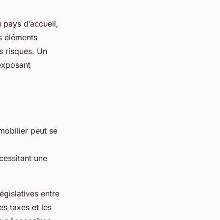
 pays d’accueil,
s éléments
s risques. Un
exposant
obilier peut se
cessitant une
égislatives entre
les taxes et les