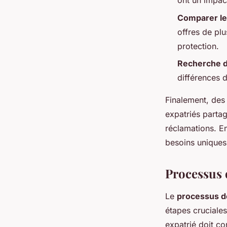
ont un impac
Comparer le
offres de plu
protection.
Recherche d
différences 
Finalement, de
expatriés parta
réclamations. E
besoins uniques
Processus 
Le
processus 
étapes cruciales
expatrié doit co