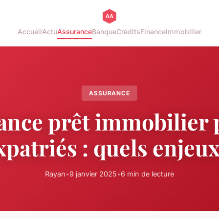
Accueil
Actu
Assurance
Banque
Crédits
Finance
Immobilier
ASSURANCE
ance prêt immobilier 
xpatriés : quels enjeux
Rayan
•
9 janvier 2025
•
6 min de lecture