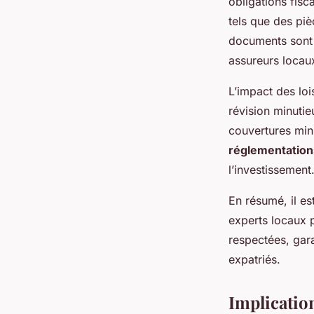
obligations fisc
tels que des piè
documents sont e
assureurs locau
L’impact des loi
révision minuti
couvertures mini
réglementation
l’investissement
En résumé, il es
experts locaux 
respectées, garan
expatriés.
Implication