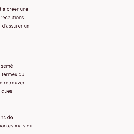
t à créer une
précautions
 d’assurer un
e semé
s termes du
se retrouver
fiques.
ons de
fiantes mais qui