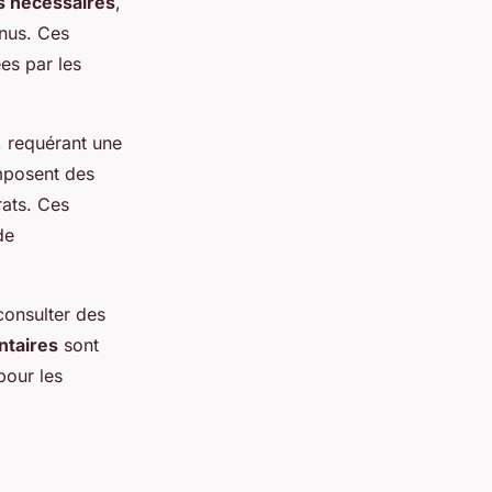
 nécessaires
,
enus. Ces
es par les
, requérant une
imposent des
rats. Ces
de
consulter des
ntaires
sont
pour les