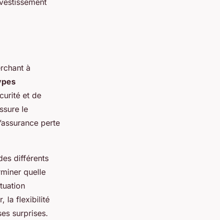
nvestissement
erchant à
ypes
curité et de
ssure le
l’assurance perte
des différents
rminer quelle
tuation
la flexibilité
ses surprises.