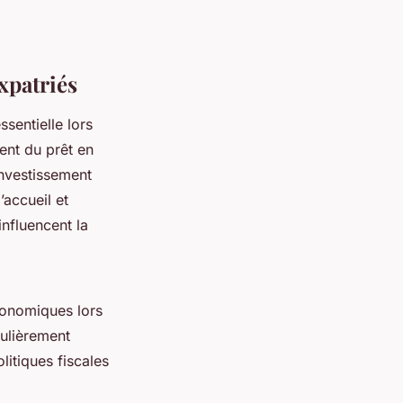
xpatriés
ssentielle lors
ment du prêt en
investissement
’accueil et
influencent la
économiques lors
culièrement
olitiques fiscales