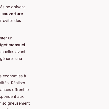
iés ne doivent
a
couverture
r éviter des
nter un
dget mensuel
sonnelles avant
 générer une
es économies à
ités. Réaliser
ances offrent le
spondent aux
er soigneusement