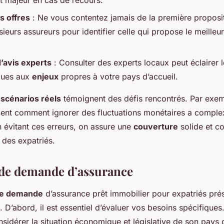
t majeur en cas de recours.
s offres
: Ne vous contentez jamais de la première proposit
sieurs assureurs pour identifier celle qui propose le meilleu
’avis experts
: Consulter des experts locaux peut éclairer l
dues aux
enjeux
propres à votre pays d’accueil.
s
scénarios réels
témoignent des défis rencontrés. Par exem
gent comment ignorer des fluctuations monétaires a complex
n évitant ces erreurs, on assure une
couverture
solide et c
 des expatriés.
de demande d’assurance
de demande
d’assurance prêt immobilier pour expatriés prés
. D’abord, il est essentiel d’évaluer vos besoins spécifique
nsidérer la situation économique et législative de son pays 