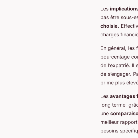
Les
implication
pas être sous-e
choisie
. Effecti
charges financiè
En général, les 
pourcentage con
de l’expatrié. I
de s’engager. P
prime plus élevé
Les
avantages f
long terme, grâc
une
comparais
meilleur rapport
besoins spécifi