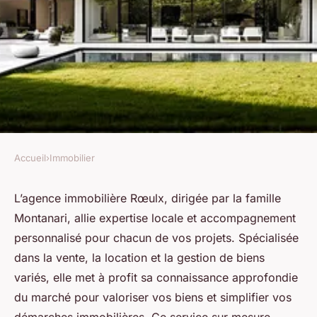
Accueil
›
Immobilier
IMMOBILIER
Les atouts de l'agence
L’agence immobilière Rœulx, dirigée par la famille
Montanari, allie expertise locale et accompagnement
immobilière rœulx pour vos
personnalisé pour chacun de vos projets. Spécialisée
projets
dans la vente, la location et la gestion de biens
variés, elle met à profit sa connaissance approfondie
Rayan
•
21 juillet 2025
•
5 min de lecture
du marché pour valoriser vos biens et simplifier vos